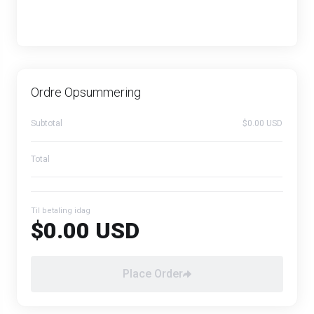
Ordre Opsummering
Subtotal
$0.00 USD
Total
Til betaling idag
$0.00 USD
Place Order